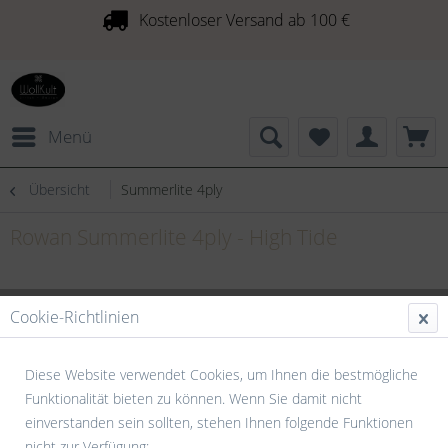
Kostenloser Versand ab 100 €
Menü
Übersicht
Summerlite 4ply
Rowan Summerlite 4ply - High Tide
Cookie-Richtlinien
Diese Website verwendet Cookies, um Ihnen die bestmögliche
Funktionalität bieten zu können. Wenn Sie damit nicht
einverstanden sein sollten, stehen Ihnen folgende Funktionen
nicht zur Verfügung: