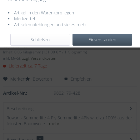
Artikel in den Warenkorb legen
Merkzettel
Artikelempfehlungen und vieles mehr
Dieser Artikel steht derzeit nicht zur Verfügung!
Schließen
Einverstanden
6,55 € *
Inhalt:
0.05 Kilogramm (131,00 € * / 1 Kilogramm)
inkl. MwSt.
zzgl. Versandkosten
Lieferzeit ca. 7 Tage
Merken
Bewerten
Empfehlen
Artikel-Nr.:
9802179-428
Beschreibung
Rowan - Summerlite 4 Ply Summerlite 4Ply wird zu 100% aus der
feinsten Baumwolle...
mehr
Bewertungen
0