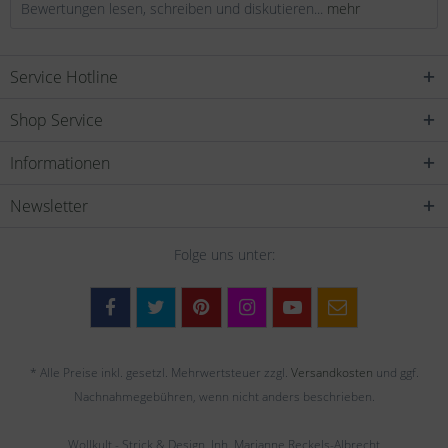
Bewertungen lesen, schreiben und diskutieren...
mehr
Service Hotline
Shop Service
Informationen
Newsletter
Folge uns unter:
* Alle Preise inkl. gesetzl. Mehrwertsteuer zzgl.
Versandkosten
und ggf.
Nachnahmegebühren, wenn nicht anders beschrieben.
Wollkult - Strick & Design, Inh. Marianne Reckels-Albrecht