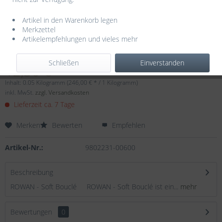
Artikel in den Warenkorb legen
Merkzettel
Artikelempfehlungen und vieles mehr
Dieser Artikel steht derzeit nicht zur Verfügung!
Schließen
Einverstanden
12,30 € *
Inhalt:
0.05 Kilogramm (246,00 € * / 1 Kilogramm)
inkl. MwSt.
zzgl. Versandkosten
Lieferzeit ca. 7 Tage
Merken
Bewerten
Empfehlen
Artikel-Nr.:
9802231-00600
Beschreibung
ROWAN - Soft Bouclé ROWAN - Soft Bouclé ist ein...
mehr
Bewertungen
0