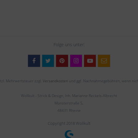
Folge uns unter:
setzl. Mehrwertsteuer zzgl.
Versandkosten
und ggf. Nachnahmegebühren, wenn nich
Wollkult - Strick & Design, Inh. Marianne Reckels-Albrecht
Münsterstraße 5,
48431 Rheine
Copyright 2018 Wollkult