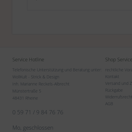
Service Hotline
Shop Servic
Telefonische Unterstützung und Beratung unter:
rechtliche Vo
Kontakt
WollKult - Strick & Design
Versand und 
Inh. Marianne Reckels-Albrecht
Rückgabe
Münstertraße 5
Widerrufsrech
48431 Rheine
AGB
0 59 71 / 9 84 76 76
Mo, geschlossen