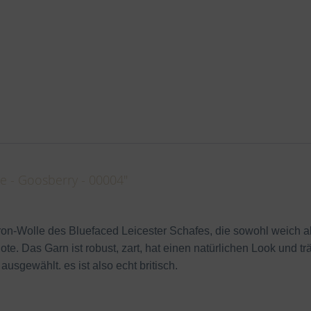
 - Goosberry - 00004"
kron-Wolle des Bluefaced Leicester Schafes, die sowohl weich al
te. Das Garn ist robust, zart, hat einen natürlichen Look und t
ausgewählt. es ist also echt britisch.