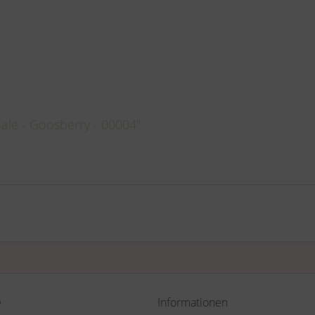
le - Goosberry - 00004"
e
Informationen