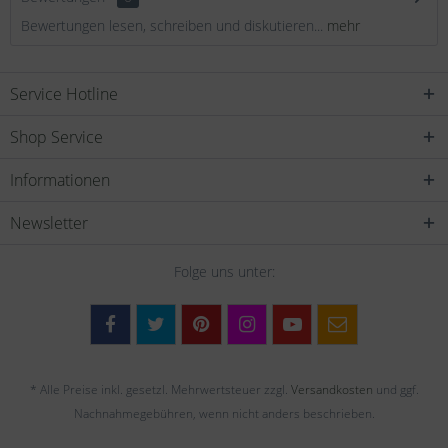
Bewertungen lesen, schreiben und diskutieren...
mehr
Service Hotline
Shop Service
Informationen
Newsletter
Folge uns unter:
* Alle Preise inkl. gesetzl. Mehrwertsteuer zzgl.
Versandkosten
und ggf.
Nachnahmegebühren, wenn nicht anders beschrieben.