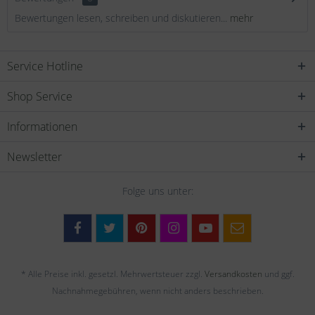
Bewertungen lesen, schreiben und diskutieren...
mehr
Service Hotline
Shop Service
Informationen
Newsletter
Folge uns unter:
* Alle Preise inkl. gesetzl. Mehrwertsteuer zzgl.
Versandkosten
und ggf.
Nachnahmegebühren, wenn nicht anders beschrieben.