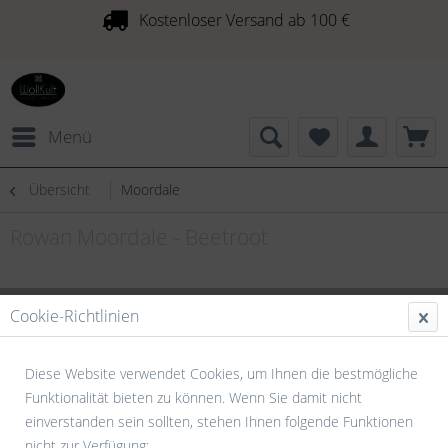
Kostenloser Versand ab 100 €
Menü
Übersicht
Moordale
Rowan Moordale - Beetroot
Cookie-Richtlinien
Diese Website verwendet Cookies, um Ihnen die bestmögliche
Funktionalität bieten zu können. Wenn Sie damit nicht
einverstanden sein sollten, stehen Ihnen folgende Funktionen
nicht zur Verfügung: