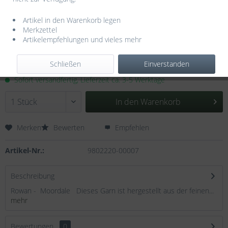
Artikel in den Warenkorb legen
Merkzettel
Artikelempfehlungen und vieles mehr
21,15 € *
Inhalt:
0.1 Kilogramm (211,50 € * / 1 Kilogramm)
Schließen
Einverstanden
inkl. MwSt.
zzgl. Versandkosten
Sofort versandfertig, Lieferzeit ca. 3-5 Werktage
In den
Warenkorb
Merken
Bewerten
Empfehlen
Artikel-Nr.:
9802220-00007
Beschreibung
Rowan - Moordale Dieses Garn ist hergestellt aus der feinen...
mehr
Bewertungen
0