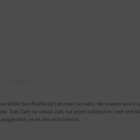
 - Feather"
kron-Wolle des Bluefaced Leicester Schafes, die sowohl weich al
te. Das Garn ist robust, zart, hat einen natürlichen Look und t
ausgewählt. es ist also echt britisch.