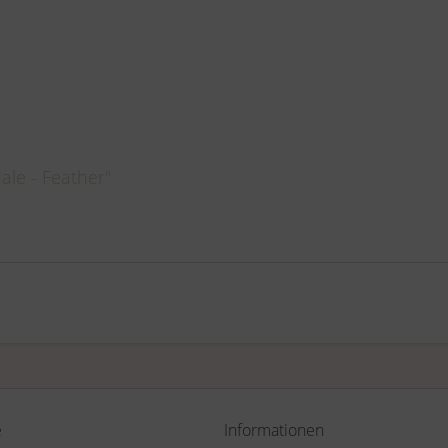
le - Feather"
e
Informationen