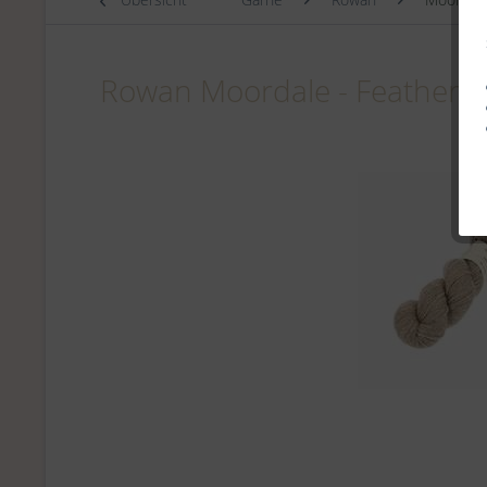
Rowan Moordale - Feather