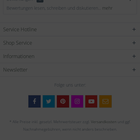
Bewertungen lesen, schreiben und diskutieren...
mehr
Service Hotline
Shop Service
Informationen
Newsletter
Folge uns unter:
* Alle Preise inkl. gesetzl. Mehrwertsteuer zzgl.
Versandkosten
und ggf.
Nachnahmegebühren, wenn nicht anders beschrieben.