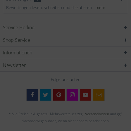
Bewertungen lesen, schreiben und diskutieren...
mehr
Service Hotline
Shop Service
Informationen
Newsletter
Folge uns unter:
* Alle Preise inkl. gesetzl. Mehrwertsteuer zzgl.
Versandkosten
und ggf.
Nachnahmegebühren, wenn nicht anders beschrieben.