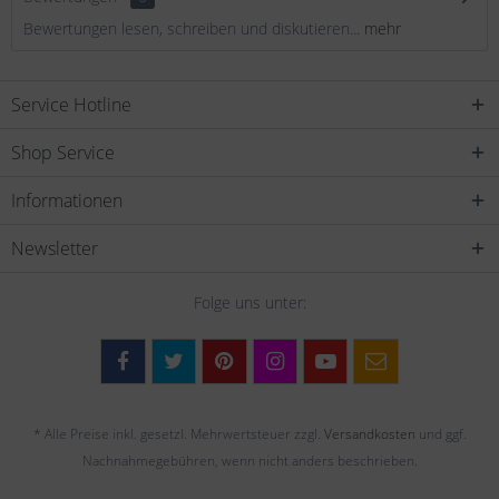
Bewertungen lesen, schreiben und diskutieren...
mehr
Service Hotline
Shop Service
Informationen
Newsletter
Folge uns unter:
* Alle Preise inkl. gesetzl. Mehrwertsteuer zzgl.
Versandkosten
und ggf.
Nachnahmegebühren, wenn nicht anders beschrieben.