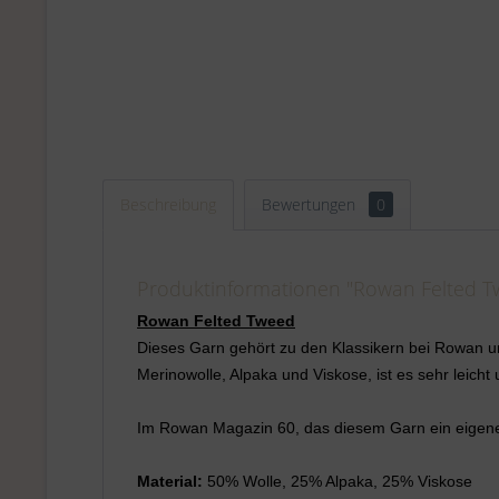
Beschreibung
Bewertungen
0
Produktinformationen "Rowan Felted Tw
Rowan
Felted Tweed
Dieses Garn gehört zu den Klassikern bei Rowan 
Merinowolle, Alpaka und Viskose, ist es sehr leic
Im Rowan Magazin 60, das diesem Garn ein eigenes 
Material:
50% Wolle, 25% Alpaka, 25% Viskose