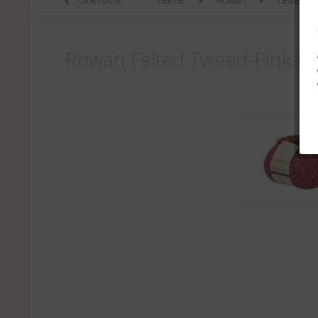
Rowan Felted Tweed-Pink Bli