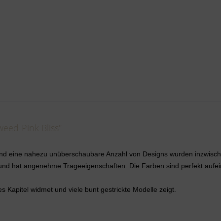
eed-Pink Bliss"
und eine nahezu unüberschaubare Anzahl von Designs wurden inzwische
ht und hat angenehme Trageeigenschaften. Die Farben sind perfekt au
Kapitel widmet und viele bunt gestrickte Modelle zeigt.