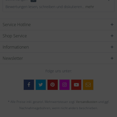
Bewertungen lesen, schreiben und diskutieren...
mehr
Service Hotline
Shop Service
Informationen
Newsletter
Folge uns unter:
* Alle Preise inkl. gesetzl. Mehrwertsteuer zzgl.
Versandkosten
und ggf.
Nachnahmegebühren, wenn nicht anders beschrieben.