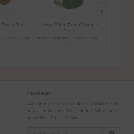
d Tweed-Stone
Rowan Felted Tweed-Vaseline
Rowan F
Green
m
(217,00 € * / 1 Kilogramm)
Inhalt
0.05 Kilogramm
(217,00 € * / 1 Kilogramm)
Inhalt
0.05 Kilogra
85 € *
10,85 € *
10
Newsletter
Abonnieren Sie den kostenlosen Newsletter und
verpassen Sie keine Neuigkeit oder Aktion mehr
von WollKult Strick - Design.