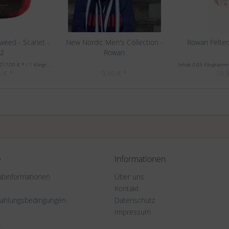
eed - Scarlet -
New Nordic Men's Collection -
Rowan Felte
22
Rowan
217,00 € * / 1 Kilogramm)
Inhalt
0.05 Kilogram
 € *
9,95 € *
10,
e
Informationen
rabinformationen
Über uns
Kontakt
Zahlungsbedingungen
Datenschutz
Impressum
t