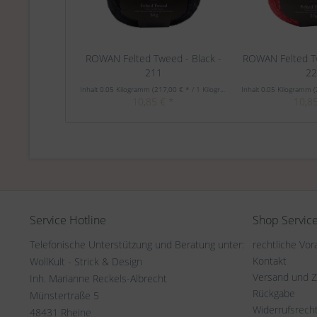
ROWAN Felted Tweed - Black -
ROWAN Felted Tw
211
2
Inhalt
0.05 Kilogramm
(217,00 € * / 1 Kilogramm)
Inhalt
0.05 Kilogramm
(
10,85 € *
10,85
Service Hotline
Shop Servic
Telefonische Unterstützung und Beratung unter:
rechtliche Vo
Kontakt
WollKult - Strick & Design
Versand und 
Inh. Marianne Reckels-Albrecht
Rückgabe
Münstertraße 5
Widerrufsrech
48431 Rheine