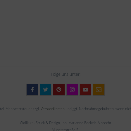
Folge uns unter:
setzl. Mehrwertsteuer zzgl.
Versandkosten
und ggf. Nachnahmegebühren, wenn nich
Wollkult - Strick & Design, Inh. Marianne Reckels-Albrecht
Münsterstraße 5,