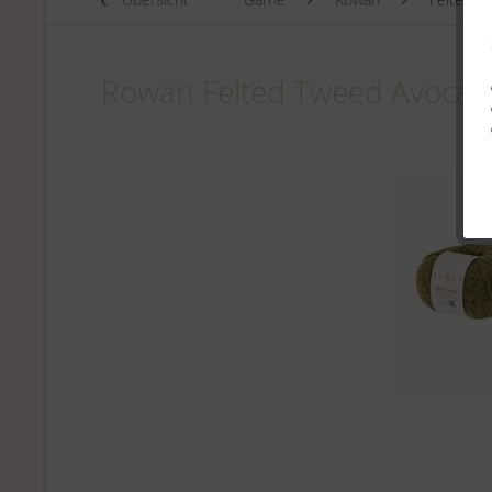
Rowan Felted Tweed Avoca