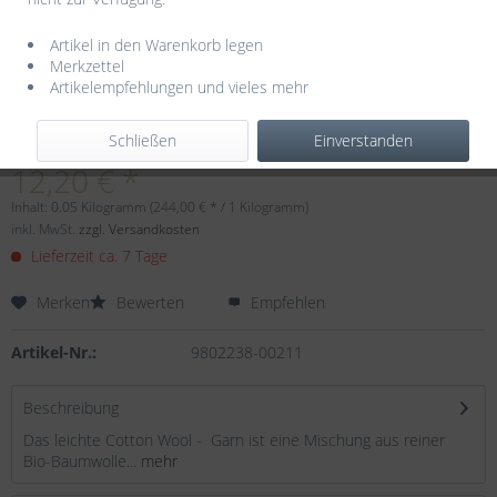
Artikel in den Warenkorb legen
Merkzettel
Artikelempfehlungen und vieles mehr
Dieser Artikel steht derzeit nicht zur Verfügung!
Schließen
Einverstanden
12,20 € *
Inhalt:
0.05 Kilogramm (244,00 € * / 1 Kilogramm)
inkl. MwSt.
zzgl. Versandkosten
Lieferzeit ca. 7 Tage
Merken
Bewerten
Empfehlen
Artikel-Nr.:
9802238-00211
Beschreibung
Das leichte Cotton Wool - Garn ist eine Mischung aus reiner
Bio-Baumwolle...
mehr