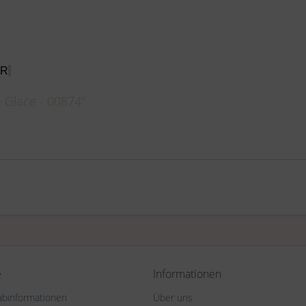
 R
 Glace - 00874"
e
Informationen
rabinformationen
Über uns