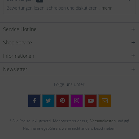
Bewertungen lesen, schreiben und diskutieren...
mehr
Service Hotline
Shop Service
Informationen
Newsletter
Folge uns unter:
* Alle Preise inkl. gesetzl. Mehrwertsteuer zzgl.
Versandkosten
und ggf.
Nachnahmegebühren, wenn nicht anders beschrieben.