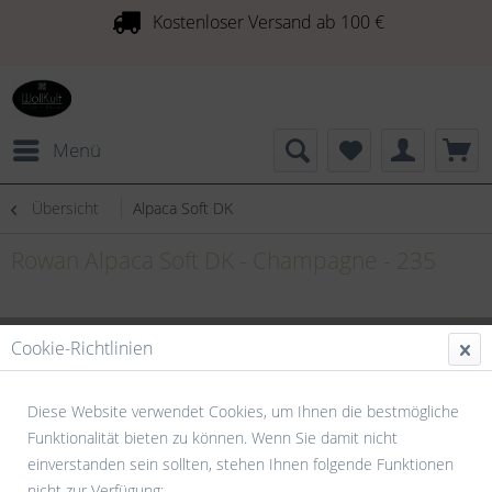
Kostenloser Versand ab 100 €
Menü
Übersicht
Alpaca Soft DK
Rowan Alpaca Soft DK - Champagne - 235
Cookie-Richtlinien
Diese Website verwendet Cookies, um Ihnen die bestmögliche
Funktionalität bieten zu können. Wenn Sie damit nicht
einverstanden sein sollten, stehen Ihnen folgende Funktionen
nicht zur Verfügung: