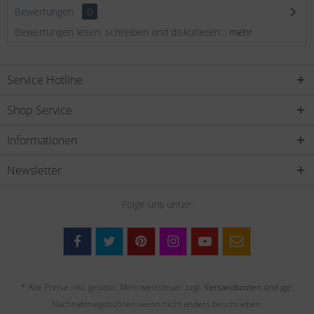
Bewertungen
0
Bewertungen lesen, schreiben und diskutieren...
mehr
Service Hotline
Shop Service
Informationen
Newsletter
Folge uns unter:
* Alle Preise inkl. gesetzl. Mehrwertsteuer zzgl.
Versandkosten
und ggf.
Nachnahmegebühren, wenn nicht anders beschrieben.