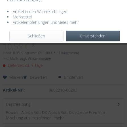
Artikel in den Warenkorb legen
Merkzettel
Artikelempfehlungen und vieles mehr
Dieser Artikel steht derzeit nicht zur Verfügung!
Schließen
Einverstanden
10,55 € *
Inhalt:
0.05 Kilogramm (211,00 € * / 1 Kilogramm)
inkl. MwSt.
zzgl. Versandkosten
Lieferzeit ca. 7 Tage
Merken
Bewerten
Empfehlen
Artikel-Nr.:
9802210-00203
Beschreibung
Rowan - Alpaca Soft DK Alpaca Soft Dk ist eine Premium-
Mischung aus extrafeiner...
mehr