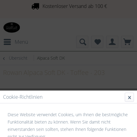
Kostenloser Versand ab 100 €
Menü
Übersicht
Alpaca Soft DK
Rowan Alpaca Soft DK - Toffee - 203
Cookie-Richtlinien
Diese Website verwendet Cookies, um Ihnen die bestmögliche
Funktionalität bieten zu können. Wenn Sie damit nicht
einverstanden sein sollten, stehen Ihnen folgende Funktionen
nicht zur Verfügung: