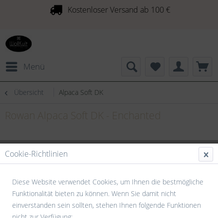
Kostenloser Versand ab 100 €
Menü
Übersicht
Alpaca Soft DK
Rowan Alpaca Soft DK - Enchanted
Cookie-Richtlinien
Diese Website verwendet Cookies, um Ihnen die bestmögliche
Funktionalität bieten zu können. Wenn Sie damit nicht
einverstanden sein sollten, stehen Ihnen folgende Funktionen
nicht zur Verfügung: