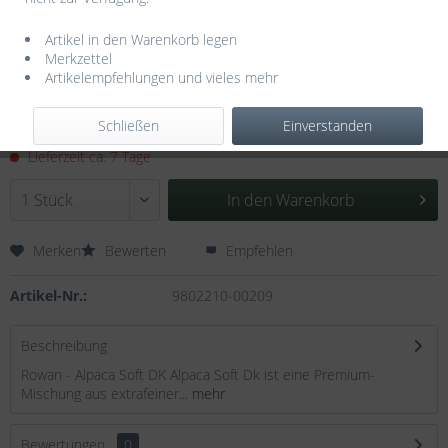
Artikel in den Warenkorb legen
Merkzettel
Artikelempfehlungen und vieles mehr
10,55 € *
Inhalt:
0.05 Kilogramm (211,00 € * / 1 Kilogramm)
Schließen
Einverstanden
inkl. MwSt.
zzgl. Versandkosten
Lieferzeit ca. 7 Tage
In den
Warenkorb
Merken
Bewerten
Empfehlen
Artikel-Nr.:
9802210-00209
Beschreibung
Rowan - Alpaca Soft DK Alpaca Soft Dk ist eine Premium-
Mischung aus extrafeiner...
mehr
Bewertungen
0