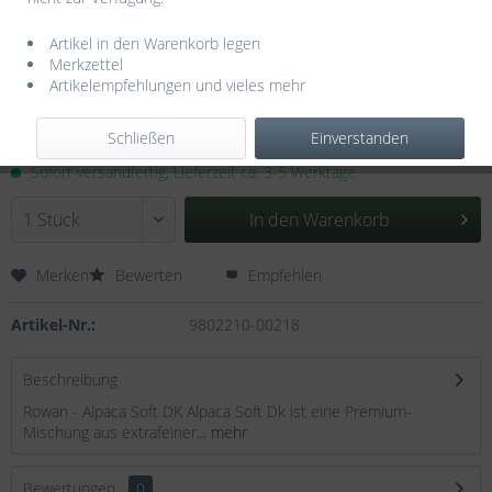
Artikel in den Warenkorb legen
Merkzettel
Artikelempfehlungen und vieles mehr
10,55 € *
Inhalt:
0.05 Kilogramm (211,00 € * / 1 Kilogramm)
Schließen
Einverstanden
inkl. MwSt.
zzgl. Versandkosten
Sofort versandfertig, Lieferzeit ca. 3-5 Werktage
In den
Warenkorb
Merken
Bewerten
Empfehlen
Artikel-Nr.:
9802210-00218
Beschreibung
Rowan - Alpaca Soft DK Alpaca Soft Dk ist eine Premium-
Mischung aus extrafeiner...
mehr
Bewertungen
0