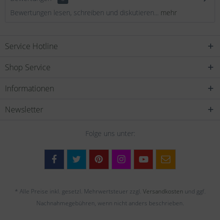
Bewertungen lesen, schreiben und diskutieren...
mehr
Service Hotline
Shop Service
Informationen
Newsletter
Folge uns unter:
* Alle Preise inkl. gesetzl. Mehrwertsteuer zzgl.
Versandkosten
und ggf.
Nachnahmegebühren, wenn nicht anders beschrieben.