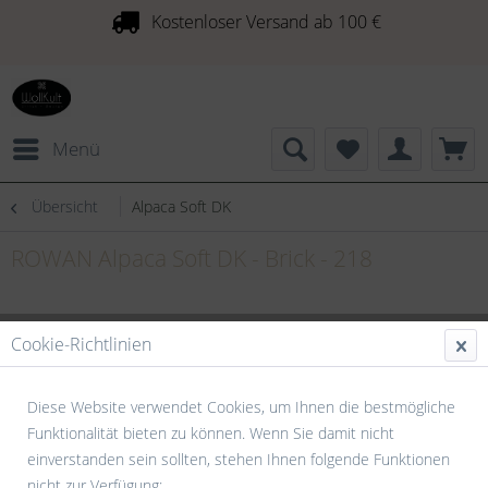
Kostenloser Versand ab 100 €
Menü
Übersicht
Alpaca Soft DK
ROWAN Alpaca Soft DK - Brick - 218
Cookie-Richtlinien
Diese Website verwendet Cookies, um Ihnen die bestmögliche
Funktionalität bieten zu können. Wenn Sie damit nicht
einverstanden sein sollten, stehen Ihnen folgende Funktionen
nicht zur Verfügung: