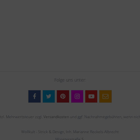
Folge uns unter:
setzl. Mehrwertsteuer zzgl.
Versandkosten
und ggf. Nachnahmegebühren, wenn nich
Wollkult - Strick & Design, Inh. Marianne Reckels-Albrecht
Münsterstraße 5,