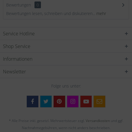
Bewertungen
0
Bewertungen lesen, schreiben und diskutieren...
mehr
Service Hotline
Shop Service
Informationen
Newsletter
Folge uns unter:
* Alle Preise inkl. gesetzl. Mehrwertsteuer zzgl.
Versandkosten
und ggf.
Nachnahmegebühren, wenn nicht anders beschrieben.