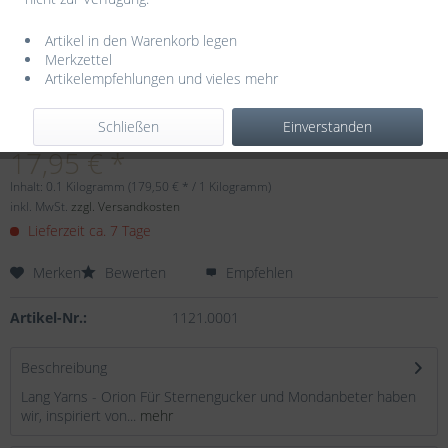
Artikel in den Warenkorb legen
Merkzettel
Artikelempfehlungen und vieles mehr
Dieser Artikel steht derzeit nicht zur Verfügung!
Schließen
Einverstanden
17,95 € *
Inhalt:
0.1 Kilogramm (179,50 € * / 1 Kilogramm)
inkl. MwSt.
zzgl. Versandkosten
Lieferzeit ca. 7 Tage
Merken
Bewerten
Empfehlen
Artikel-Nr.:
1121.0001
Beschreibung
Lang Yarns - Orion Für Sternengucker und Mondanbeter haben
wir, inspiriert von...
mehr