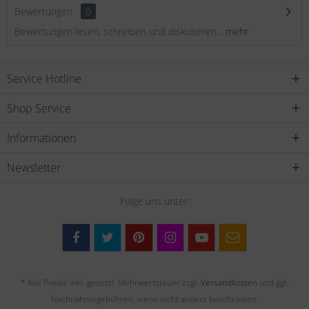
Bewertungen
0
Bewertungen lesen, schreiben und diskutieren...
mehr
Service Hotline
Shop Service
Informationen
Newsletter
Folge uns unter:
* Alle Preise inkl. gesetzl. Mehrwertsteuer zzgl.
Versandkosten
und ggf.
Nachnahmegebühren, wenn nicht anders beschrieben.