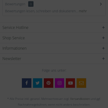
Bewertungen
0
Bewertungen lesen, schreiben und diskutieren...
mehr
Service Hotline
Shop Service
Informationen
Newsletter
Folge uns unter:
* Alle Preise inkl. gesetzl. Mehrwertsteuer zzgl.
Versandkosten
und ggf.
Nachnahmegebühren, wenn nicht anders beschrieben.