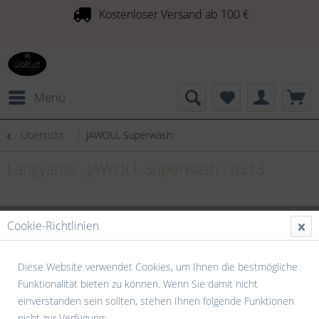
Kostenloser Versand ab 100 €
Menü
Übersicht
JAWOLL Superwash
Langyarns - JAWOLL Superwash - 0313
Cookie-Richtlinien
Diese Website verwendet Cookies, um Ihnen die bestmögliche
Funktionalität bieten zu können. Wenn Sie damit nicht
einverstanden sein sollten, stehen Ihnen folgende Funktionen
nicht zur Verfügung: