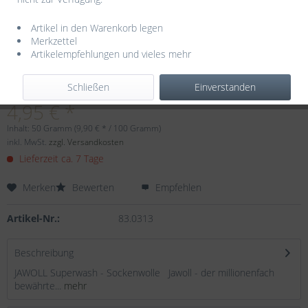
Artikel in den Warenkorb legen
Merkzettel
Artikelempfehlungen und vieles mehr
Dieser Artikel steht derzeit nicht zur Verfügung!
Schließen
Einverstanden
4,95 € *
Inhalt:
50 Gramm (9,90 € * / 100 Gramm)
inkl. MwSt.
zzgl. Versandkosten
Lieferzeit ca. 7 Tage
Merken
Bewerten
Empfehlen
Artikel-Nr.:
83.0313
Beschreibung
JAWOLL Superwash - Sockenwolle Jawoll - der millionenfach
bewährte...
mehr