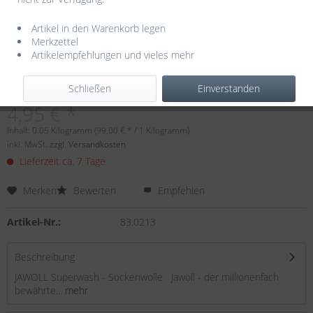
Artikel in den Warenkorb legen
Merkzettel
Artikelempfehlungen und vieles mehr
Dieser Artikel steht derzeit nicht zur Verfügung!
Schließen
Einverstanden
4,95 € *
Inhalt:
0.05 Kilogramm (99,00 € * / 1 Kilogramm)
inkl. MwSt.
zzgl. Versandkosten
Lieferzeit ca. 7 Tage
Merken
Bewerten
Empfehlen
Artikel-Nr.:
83.0213
Beschreibung
JAWOLL Superwash - Sockenwolle Jawoll - der millionenfach
bewährte...
mehr