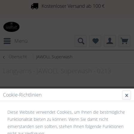
Kostenloser Versand ab 100 €
Menü
Übersicht
JAWOLL Superwash
Langyarns - JAWOLL Superwash - 0213
Cookie-Richtlinien
Diese Website verwendet Cookies, um Ihnen die bestmögliche
Funktionalität bieten zu können. Wenn Sie damit nicht
einverstanden sein sollten, stehen Ihnen folgende Funktionen
nicht zur Verfügung: