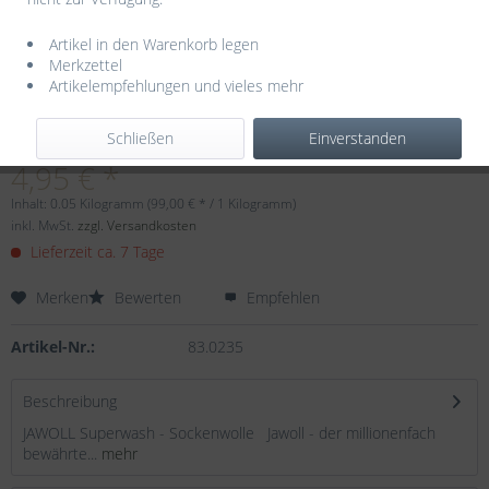
Artikel in den Warenkorb legen
Merkzettel
Artikelempfehlungen und vieles mehr
Dieser Artikel steht derzeit nicht zur Verfügung!
Schließen
Einverstanden
4,95 € *
Inhalt:
0.05 Kilogramm (99,00 € * / 1 Kilogramm)
inkl. MwSt.
zzgl. Versandkosten
Lieferzeit ca. 7 Tage
Merken
Bewerten
Empfehlen
Artikel-Nr.:
83.0235
Beschreibung
JAWOLL Superwash - Sockenwolle Jawoll - der millionenfach
bewährte...
mehr