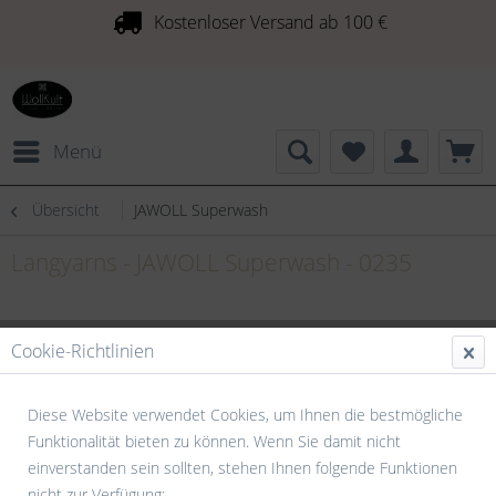
Kostenloser Versand ab 100 €
Menü
Übersicht
JAWOLL Superwash
Langyarns - JAWOLL Superwash - 0235
Cookie-Richtlinien
Diese Website verwendet Cookies, um Ihnen die bestmögliche
Funktionalität bieten zu können. Wenn Sie damit nicht
einverstanden sein sollten, stehen Ihnen folgende Funktionen
nicht zur Verfügung: