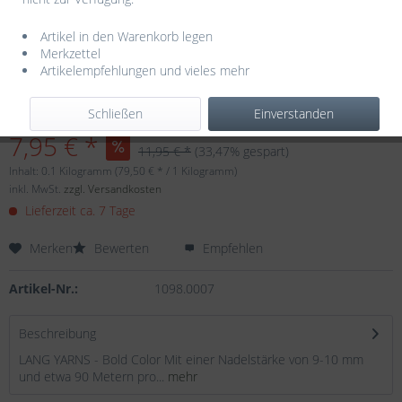
Artikel in den Warenkorb legen
Merkzettel
Artikelempfehlungen und vieles mehr
Dieser Artikel steht derzeit nicht zur Verfügung!
Schließen
Einverstanden
7,95 € *
11,95 € *
(33,47% gespart)
Inhalt:
0.1 Kilogramm (79,50 € * / 1 Kilogramm)
inkl. MwSt.
zzgl. Versandkosten
Lieferzeit ca. 7 Tage
Merken
Bewerten
Empfehlen
Artikel-Nr.:
1098.0007
Beschreibung
LANG YARNS - Bold Color Mit einer Nadelstärke von 9-10 mm
und etwa 90 Metern pro...
mehr