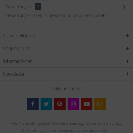
Bewertungen
0
Bewertungen lesen, schreiben und diskutieren...
mehr
Service Hotline
Shop Service
Informationen
Newsletter
Folge uns unter:
* Alle Preise inkl. gesetzl. Mehrwertsteuer zzgl.
Versandkosten
und ggf.
Nachnahmegebühren, wenn nicht anders beschrieben.