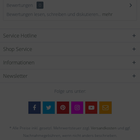
Bewertungen
0
Bewertungen lesen, schreiben und diskutieren...
mehr
Service Hotline
Shop Service
Informationen
Newsletter
Folge uns unter:
* Alle Preise inkl. gesetzl. Mehrwertsteuer zzgl.
Versandkosten
und ggf.
Nachnahmegebühren, wenn nicht anders beschrieben.