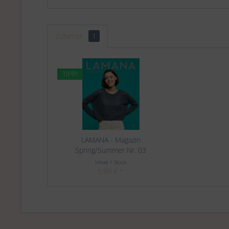
Zubehör
1
TIPP!
LAMANA - Magazin
Spring/Summer Nr. 03
Inhalt
1 Stück
5,90 € *