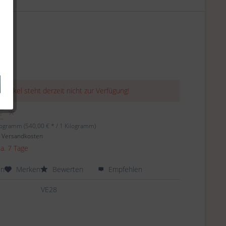
 Artikel steht derzeit nicht zur Verfügung!
€ *
logramm (540,00 € * / 1 Kilogramm)
. Versandkosten
ca. 7 Tage
en
Merken
Bewerten
Empfehlen
VE28