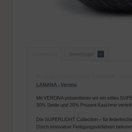
Beschreibung
Bewertungen
0
Produktinformationen "LAMANA - Verona
LAMANA - Verona
Mit VERONA präsentieren wir ein edles
SUP
30% Seide und 20% Prozent Kaschmir verleihe
Die
SUPER
LIGHT Collection – für federleicht
Durch innovative Fertigungsverfahren beko