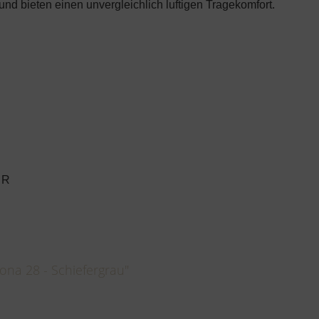
nd bieten einen unvergleichlich luftigen Tragekomfort.
 R
ona 28 - Schiefergrau"