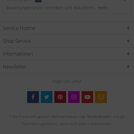
Bewertungen lesen, schreiben und diskutieren...
mehr
Service Hotline
Shop Service
Informationen
Newsletter
Folge uns unter:
* Alle Preise inkl. gesetzl. Mehrwertsteuer zzgl.
Versandkosten
und ggf.
Nachnahmegebühren, wenn nicht anders beschrieben.