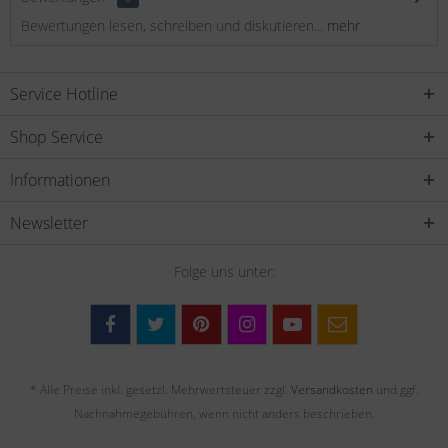
Bewertungen lesen, schreiben und diskutieren...
mehr
Service Hotline
Shop Service
Informationen
Newsletter
Folge uns unter:
* Alle Preise inkl. gesetzl. Mehrwertsteuer zzgl.
Versandkosten
und ggf.
Nachnahmegebühren, wenn nicht anders beschrieben.