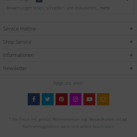
Bewertungen lesen, schreiben und diskutieren...
mehr
Service Hotline
Shop Service
Informationen
Newsletter
Folge uns unter:
* Alle Preise inkl. gesetzl. Mehrwertsteuer zzgl.
Versandkosten
und ggf.
Nachnahmegebühren, wenn nicht anders beschrieben.