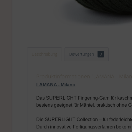
Beschreibung
Bewertungen
0
Produktinformationen "LAMANA - Milano
LAMANA - Milano
Das
SUPER
LIGHT Fingering-Garn für kaschmi
bestens geeignet für Mäntel, praktisch ohne G
Die
SUPER
LIGHT Collection – für federleicht
Durch innovative Fertigungsverfahren beko