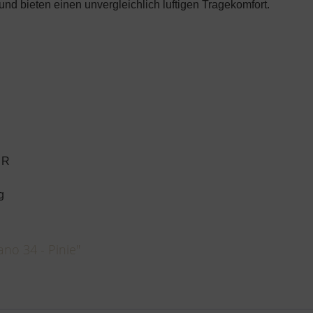
nd bieten einen unvergleichlich luftigen Tragekomfort.
 R
g
no 34 - Pinie"