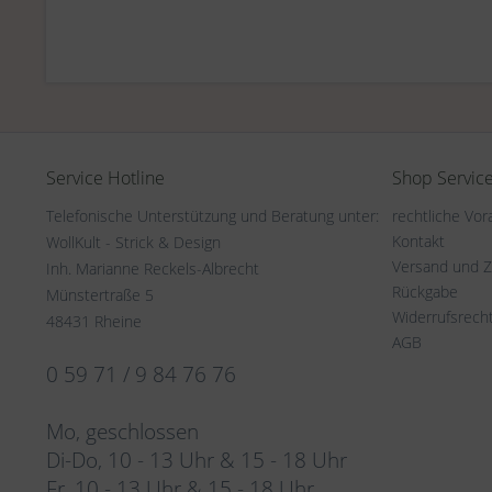
Service Hotline
Shop Servic
Telefonische Unterstützung und Beratung unter:
rechtliche Vo
Kontakt
WollKult - Strick & Design
Versand und 
Inh. Marianne Reckels-Albrecht
Rückgabe
Münstertraße 5
Widerrufsrech
48431 Rheine
AGB
0 59 71 / 9 84 76 76
Mo, geschlossen
Di-Do, 10 - 13 Uhr & 15 - 18 Uhr
Fr, 10 - 13 Uhr & 15 - 18 Uhr