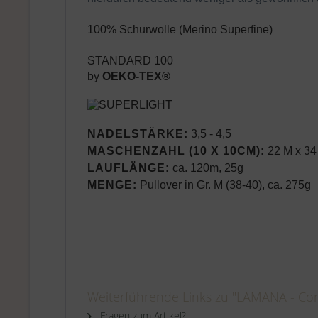
100% Schurwolle (Merino Superfine)
STANDARD 100
by
OEKO-TEX®
NADELSTÄRKE:
3,5 - 4,5
MASCHENZAHL (10 X 10CM):
22 M x 34
LAUFLÄNGE:
ca. 120m, 25g
MENGE:
Pullover in Gr. M (38-40), ca. 275g
Weiterführende Links zu "LAMANA - Co
Fragen zum Artikel?