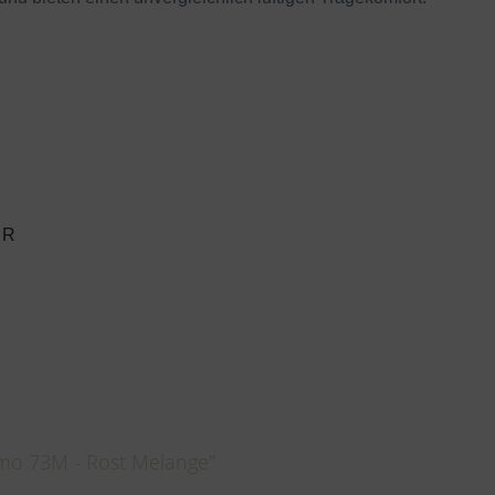
 R
mo 73M - Rost Melange"