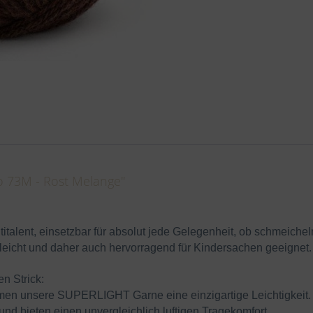
 73M - Rost Melange"
italent, einsetzbar für absolut jede Gelegenheit, ob schmeichel
eleicht und daher auch hervorragend für Kindersachen geeignet.
en Strick:
mmen unsere
SUPER
LIGHT Garne eine einzigartige Leichtigkeit.
nd bieten einen unvergleichlich luftigen Tragekomfort.