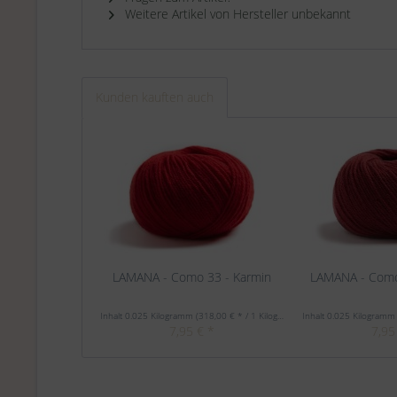
Weitere Artikel von Hersteller unbekannt
Kunden kauften auch
LAMANA - Como 33 - Karmin
LAMANA - Como
Inhalt
0.025 Kilogramm
(318,00 € * / 1 Kilogramm)
Inhalt
0.025 Kilogram
7,95 € *
7,95