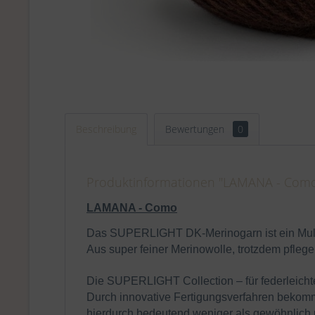
Beschreibung
Bewertungen
0
Produktinformationen "LAMANA - Como
LAMANA - Como
Das
SUPER
LIGHT DK-Merinogarn ist ein Mult
Aus super feiner Merinowolle, trotzdem pfleg
Die
SUPER
LIGHT Collection – für federleicht
Durch innovative Fertigungsverfahren beko
hierdurch bedeutend weniger als gewöhnlich u