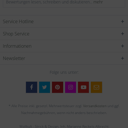
Bewertungen lesen, schreiben und diskutieren...
mehr
Service Hotline
Shop Service
Informationen
Newsletter
Folge uns unter:
* Alle Preise inkl. gesetzl. Mehrwertsteuer zzgl.
Versandkosten
und ggf.
Nachnahmegebühren, wenn nicht anders beschrieben.
Wollkult - Strick & Design, Inh. Marianne Reckels-Albrecht