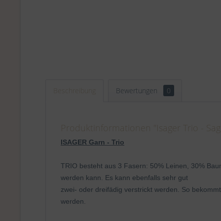
Beschreibung
Bewertungen
0
Produktinformationen "Isager Trio - Sag
ISAGER Garn - Trio
TRIO besteht aus 3 Fasern: 50% Leinen, 30% Baum
werden kann. Es kann ebenfalls sehr gut
zwei- oder dreifädig verstrickt werden. So bekomm
werden.