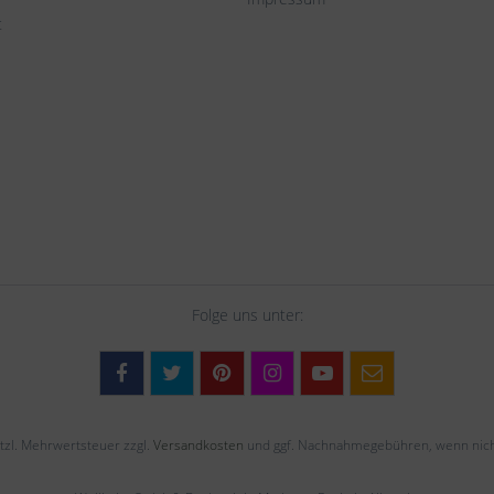
t
Folge uns unter:
setzl. Mehrwertsteuer zzgl.
Versandkosten
und ggf. Nachnahmegebühren, wenn nich