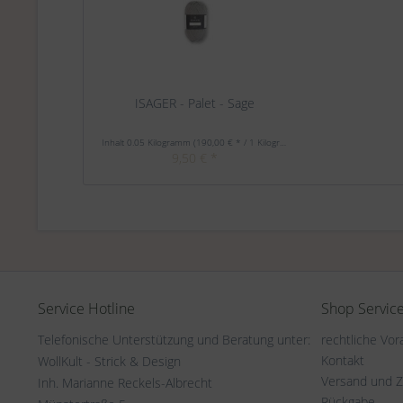
ISAGER - Palet - Sage
Inhalt
0.05 Kilogramm
(190,00 € * / 1 Kilogramm)
9,50 € *
Service Hotline
Shop Servic
Telefonische Unterstützung und Beratung unter:
rechtliche Vo
Kontakt
WollKult - Strick & Design
Versand und 
Inh. Marianne Reckels-Albrecht
Rückgabe