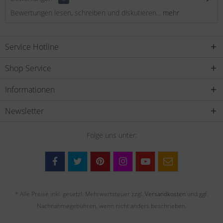
Bewertungen lesen, schreiben und diskutieren...
mehr
Service Hotline
Shop Service
Informationen
Newsletter
Folge uns unter:
* Alle Preise inkl. gesetzl. Mehrwertsteuer zzgl.
Versandkosten
und ggf.
Nachnahmegebühren, wenn nicht anders beschrieben.