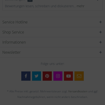
Bewertungen lesen, schreiben und diskutieren...
mehr
Service Hotline
Shop Service
Informationen
Newsletter
Folge uns unter:
* Alle Preise inkl. gesetzl. Mehrwertsteuer zzgl.
Versandkosten
und ggf.
Nachnahmegebühren, wenn nicht anders beschrieben.