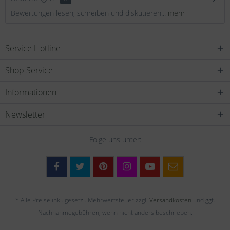
Bewertungen lesen, schreiben und diskutieren...
mehr
Service Hotline
Shop Service
Informationen
Newsletter
Folge uns unter:
* Alle Preise inkl. gesetzl. Mehrwertsteuer zzgl.
Versandkosten
und ggf.
Nachnahmegebühren, wenn nicht anders beschrieben.