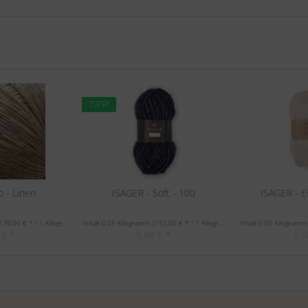
TIPP!
o - Linen
ISAGER - Soft - 100
ISAGER - E
176,00 € * / 1 Kilogramm)
Inhalt
0.05 Kilogramm
(172,00 € * / 1 Kilogramm)
Inhalt
0.05 Kilogram
 € *
8,60 € *
8,6