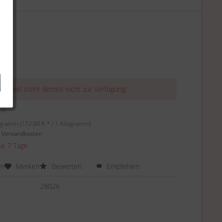
 Artikel steht derzeit nicht zur Verfügung!
 *
ogramm (172,00 € * / 1 Kilogramm)
. Versandkosten
ca. 7 Tage
en
Merken
Bewerten
Empfehlen
28026