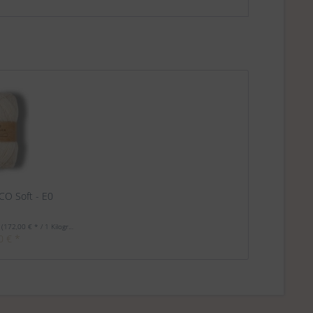
CO Soft - E0
m
(172,00 € * / 1 Kilogramm)
0 € *