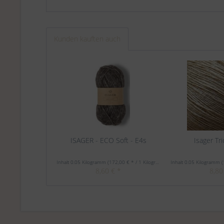
Kunden kauften auch
ISAGER - ECO Soft - E4s
Isager Tri
Inhalt
0.05 Kilogramm
(172,00 € * / 1 Kilogramm)
Inhalt
0.05 Kilogramm
(
8,60 € *
8,80