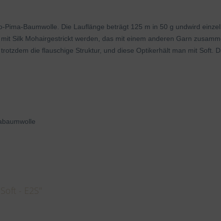
ma-Baumwolle. Die Lauflänge beträgt 125 m in 50 g undwird einzeln 
e mit Silk Mohairgestrickt werden, das mit einem anderen Garn zusam
trotzdem die flauschige Struktur, und diese Optikerhält man mit Soft. D
abaumwolle
Soft - E2S"