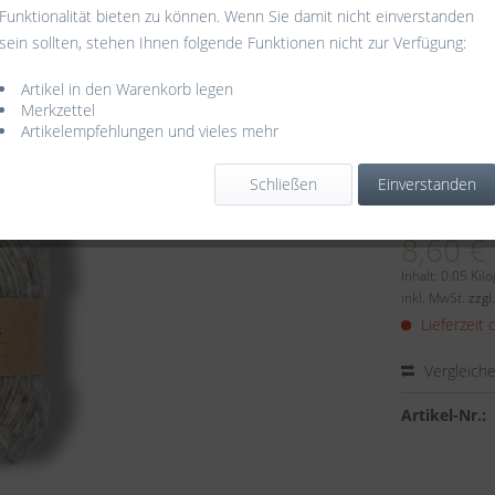
Funktionalität bieten zu können. Wenn Sie damit nicht einverstanden
sein sollten, stehen Ihnen folgende Funktionen nicht zur Verfügung:
Artikel in den Warenkorb legen
Merkzettel
Artikelempfehlungen und vieles mehr
Schließen
Einverstanden
Dieser
8,60 €
Inhalt:
0.05 Kil
inkl. MwSt.
zzgl
Lieferzeit 
Vergleich
Artikel-Nr.: