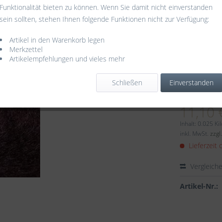
Funktionalität bieten zu können. Wenn Sie damit nicht einverstanden
sein sollten, stehen Ihnen folgende Funktionen nicht zur Verfügung:
Artikel in den Warenkorb legen
Merkzettel
Artikelempfehlungen und vieles mehr
Schließen
Einverstanden
Dieser
11,10 
Inhalt:
0.025 Ki
inkl. MwSt.
zzgl
Lieferzeit 
Vergleich
Artikel-Nr.: