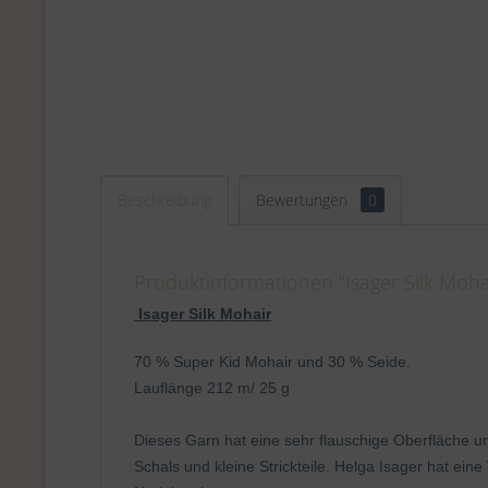
Beschreibung
Bewertungen
0
Produktinformationen "Isager Silk Mohai
Isager Silk Mohair
70 % Super Kid Mohair und 30 % Seide.
Lauflänge 212 m/ 25 g
Dieses Garn hat eine sehr flauschige Oberfläche un
Schals und kleine Strickteile. Helga Isager hat ein