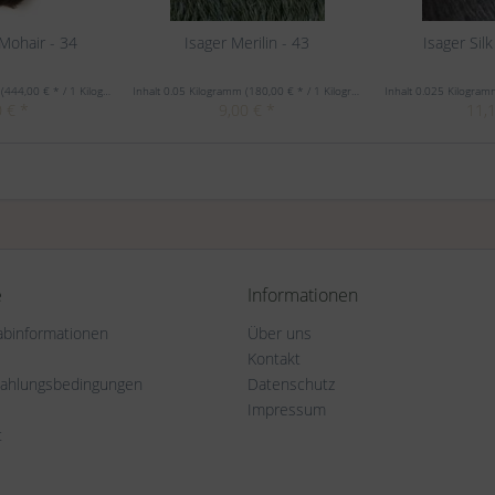
 Mohair - 34
Isager Merilin - 43
Isager Sil
m
(444,00 € * / 1 Kilogramm)
Inhalt
0.05 Kilogramm
(180,00 € * / 1 Kilogramm)
Inhalt
0.025 Kilogra
 € *
9,00 € *
11,
e
Informationen
rabinformationen
Über uns
Kontakt
Zahlungsbedingungen
Datenschutz
Impressum
t