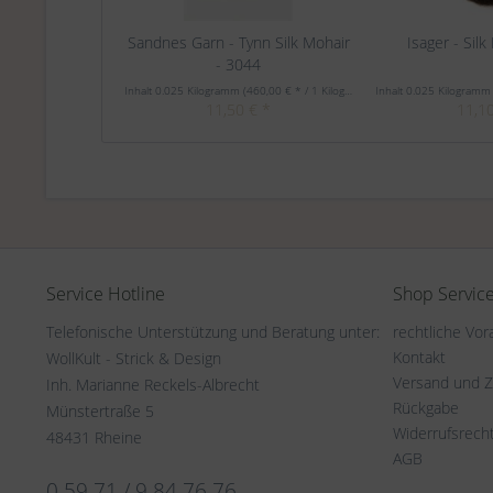
Sandnes Garn - Tynn Silk Mohair
Isager - Silk
- 3044
Inhalt
0.025 Kilogramm
(460,00 € * / 1 Kilogramm)
Inhalt
0.025 Kilogram
11,50 € *
11,10
Service Hotline
Shop Servic
Telefonische Unterstützung und Beratung unter:
rechtliche Vo
Kontakt
WollKult - Strick & Design
Versand und 
Inh. Marianne Reckels-Albrecht
Rückgabe
Münstertraße 5
Widerrufsrech
48431 Rheine
AGB
0 59 71 / 9 84 76 76