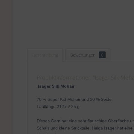
Beschreibung
Bewertungen
0
Produktinformationen "Isager Silk Mohai
Isager Silk Mohair
70 % Super Kid Mohair und 30 % Seide.
Lauflänge 212 m/ 25 g
Dieses Garn hat eine sehr flauschige Oberfläche un
Schals und kleine Strickteile. Helga Isager hat ein