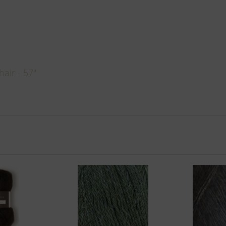
air - 57"