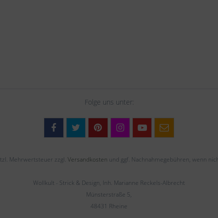
Folge uns unter:
setzl. Mehrwertsteuer zzgl.
Versandkosten
und ggf. Nachnahmegebühren, wenn nich
Wollkult - Strick & Design, Inh. Marianne Reckels-Albrecht
Münsterstraße 5,
48431 Rheine