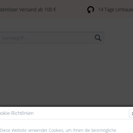
tenloser Versand ab 100 €
14 Tage Umtaus
okie-Richtlinien
arnpackungen / Yarn Kit
PetiteKnit
Zubehör
Stricknad
Diese Website verwendet Cookies, um Ihnen die bestmögliche
lk Mohair