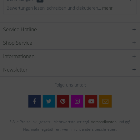
Bewertungen lesen, schreiben und diskutieren...
mehr
Service Hotline
Shop Service
Informationen
Newsletter
Folge uns unter:
* Alle Preise inkl. gesetzl. Mehrwertsteuer zzgl.
Versandkosten
und ggf.
Nachnahmegebühren, wenn nicht anders beschrieben.