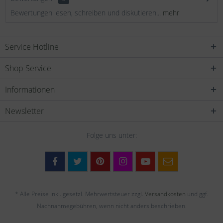
Bewertungen lesen, schreiben und diskutieren...
mehr
Service Hotline
Shop Service
Informationen
Newsletter
Folge uns unter:
* Alle Preise inkl. gesetzl. Mehrwertsteuer zzgl.
Versandkosten
und ggf.
Nachnahmegebühren, wenn nicht anders beschrieben.