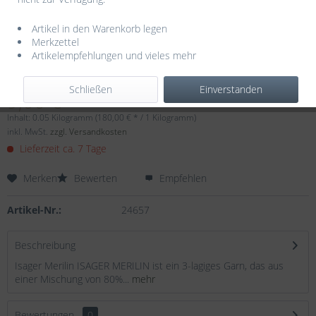
Artikel in den Warenkorb legen
Merkzettel
Artikelempfehlungen und vieles mehr
Dieser Artikel steht derzeit nicht zur Verfügung!
Schließen
Einverstanden
9,00 € *
Inhalt:
0.05 Kilogramm (180,00 € * / 1 Kilogramm)
inkl. MwSt.
zzgl. Versandkosten
Lieferzeit ca. 7 Tage
Merken
Bewerten
Empfehlen
Artikel-Nr.:
24657
Beschreibung
Isager Merilin ISAGER MERILIN ist ein 3-lagiges Garn, das aus
einer Mischung von 80%...
mehr
Bewertungen
0