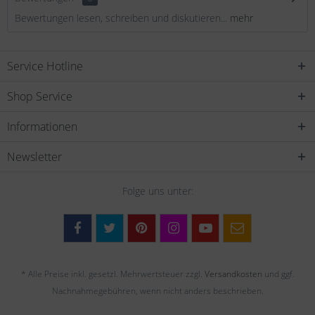
Bewertungen lesen, schreiben und diskutieren...
mehr
Service Hotline
Shop Service
Informationen
Newsletter
Folge uns unter:
* Alle Preise inkl. gesetzl. Mehrwertsteuer zzgl.
Versandkosten
und ggf.
Nachnahmegebühren, wenn nicht anders beschrieben.