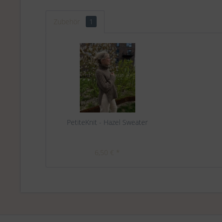
Zubehör
1
PetiteKnit - Hazel Sweater
6,50 € *