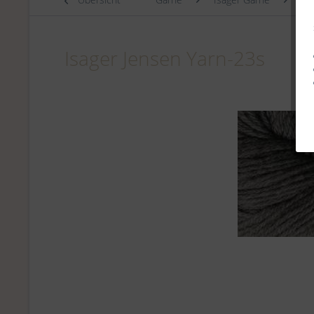
Isager Jensen Yarn-23s