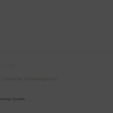
arn-23s"
Dänische Strickdesignerin)
ifädige Qualität.